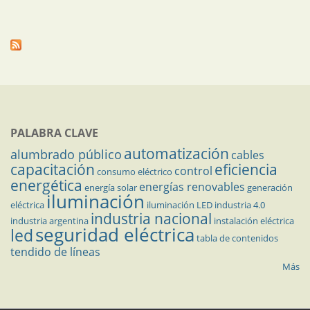
PALABRA CLAVE
automatización
alumbrado público
cables
capacitación
eficiencia
control
consumo eléctrico
energética
energías renovables
energía solar
generación
iluminación
eléctrica
iluminación LED
industria 4.0
industria nacional
industria argentina
instalación eléctrica
seguridad eléctrica
led
tabla de contenidos
tendido de líneas
Más