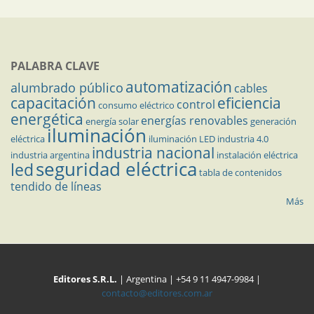
PALABRA CLAVE
automatización
alumbrado público
cables
capacitación
eficiencia
control
consumo eléctrico
energética
energías renovables
energía solar
generación
iluminación
eléctrica
iluminación LED
industria 4.0
industria nacional
industria argentina
instalación eléctrica
seguridad eléctrica
led
tabla de contenidos
tendido de líneas
Más
Editores S.R.L.
| Argentina | +54 9 11 4947-9984 |
contacto@editores.com.ar