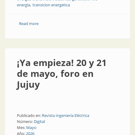
energía
transicion energetica
Read more
about Infraestructura eléctrica y talento: los grandes
desafíos de la minería
¡Ya empieza! 20 y 21
de mayo, foro en
Jujuy
Publicado en:
Revista Ingeniería Eléctrica
Número:
Digital
Mes:
Mayo
Año:
2026