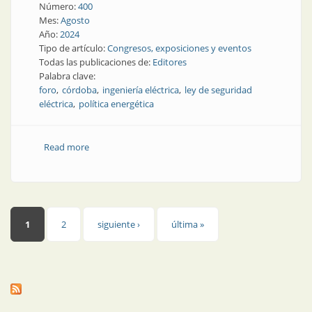
Número:
400
Mes:
Agosto
Año:
2024
Tipo de artículo:
Congresos, exposiciones y eventos
Todas las publicaciones de:
Editores
Palabra clave:
foro
córdoba
ingeniería eléctrica
ley de seguridad
eléctrica
política energética
Read more
about Gran interés por el Foro de Ingeniería Eléctrica
en Córdoba
Páginas
1
2
siguiente ›
última »