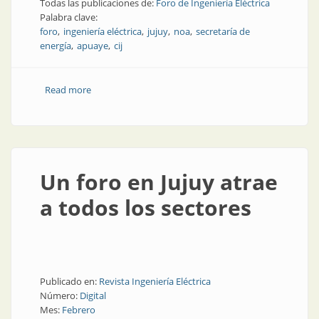
Todas las publicaciones de:
Foro de Ingeniería Eléctrica
Palabra clave:
foro
ingeniería eléctrica
jujuy
noa
secretaría de
energía
apuaye
cij
Read more
about Todos y todas las panelistas de FIE Jujuy 2026,
en mayo
Un foro en Jujuy atrae
a todos los sectores
Publicado en:
Revista Ingeniería Eléctrica
Número:
Digital
Mes:
Febrero