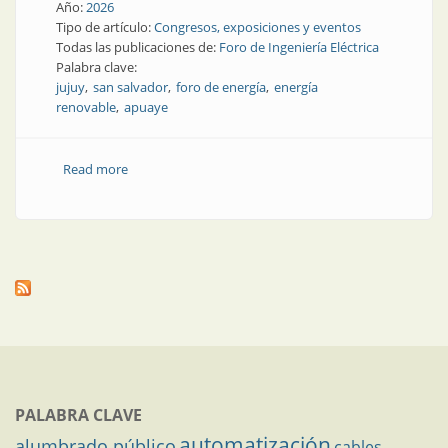
Año:
2026
Tipo de artículo:
Congresos, exposiciones y eventos
Todas las publicaciones de:
Foro de Ingeniería Eléctrica
Palabra clave:
jujuy
san salvador
foro de energía
energía
renovable
apuaye
Read more
about Un foro en Jujuy atrae a todos los sectores
PALABRA CLAVE
automatización
alumbrado público
cables