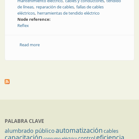
mantenimiento eléctrico
cables y conductores
tendido
de líneas
reparación de cables
fallas de cables
eléctricos
herramientas de tendido eléctrico
Node reference:
Reflex
Read more
about Localización de fallas en cables de energía
PALABRA CLAVE
automatización
alumbrado público
cables
capacitación
eficiencia
control
consumo eléctrico