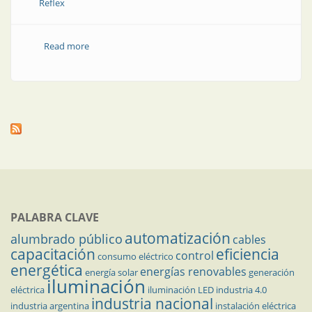
Reflex
Read more
about Localización de fallas en cables de energía
PALABRA CLAVE
automatización
alumbrado público
cables
capacitación
eficiencia
control
consumo eléctrico
energética
energías renovables
energía solar
generación
iluminación
eléctrica
iluminación LED
industria 4.0
industria nacional
industria argentina
instalación eléctrica