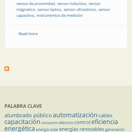
sensor de proximidad
sensor inductivo
sensor
mágnetico
sensor óptico
sensor ultrasónico
sensor
capacitivo
instrumentos de medición
Read more
about Tipos y usos de sensores de proximidad en la
automatización industrial
PALABRA CLAVE
automatización
alumbrado público
cables
capacitación
eficiencia
control
consumo eléctrico
energética
energías renovables
energía solar
generación