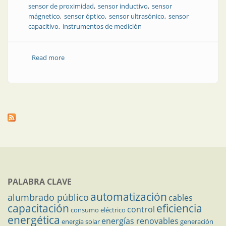
sensor de proximidad
sensor inductivo
sensor
mágnetico
sensor óptico
sensor ultrasónico
sensor
capacitivo
instrumentos de medición
Read more
about Tipos y usos de sensores de proximidad en la
automatización industrial
PALABRA CLAVE
automatización
alumbrado público
cables
capacitación
eficiencia
control
consumo eléctrico
energética
energías renovables
energía solar
generación