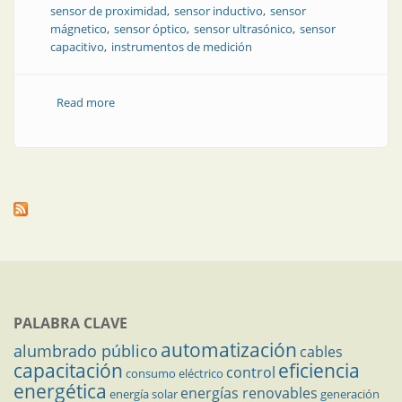
sensor de proximidad
sensor inductivo
sensor
mágnetico
sensor óptico
sensor ultrasónico
sensor
capacitivo
instrumentos de medición
Read more
about Tipos y usos de sensores de proximidad en la
automatización industrial
PALABRA CLAVE
automatización
alumbrado público
cables
capacitación
eficiencia
control
consumo eléctrico
energética
energías renovables
energía solar
generación