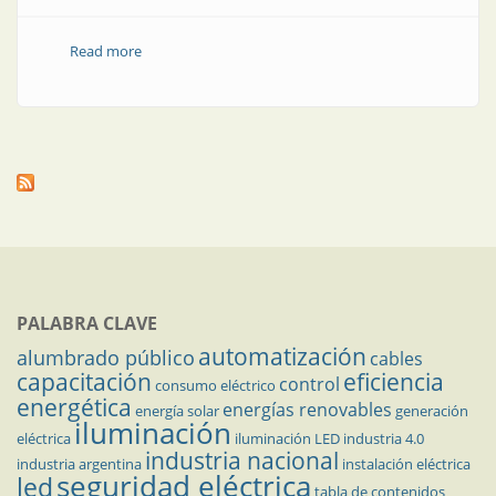
Read more
about “Las chicas PID” o “The calutron girls”
PALABRA CLAVE
automatización
alumbrado público
cables
capacitación
eficiencia
control
consumo eléctrico
energética
energías renovables
energía solar
generación
iluminación
eléctrica
iluminación LED
industria 4.0
industria nacional
industria argentina
instalación eléctrica
seguridad eléctrica
led
tabla de contenidos