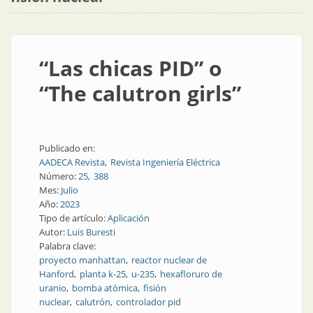
“Las chicas PID” o
“The calutron girls”
Publicado en:
AADECA Revista
Revista Ingeniería Eléctrica
Número:
25
388
Mes:
Julio
Año:
2023
Tipo de artículo:
Aplicación
Autor:
Luis Buresti
Palabra clave:
proyecto manhattan
reactor nuclear de
Hanford
planta k-25
u-235
hexafloruro de
uranio
bomba atómica
fisión
nuclear
calutrón
controlador pid