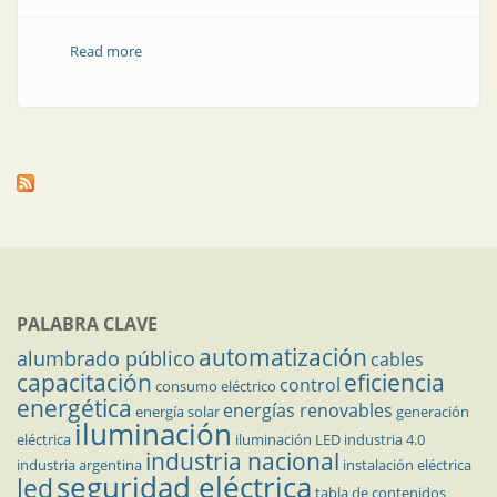
Read more
about “Las chicas PID” o “The calutron girls”
PALABRA CLAVE
automatización
alumbrado público
cables
capacitación
eficiencia
control
consumo eléctrico
energética
energías renovables
energía solar
generación
iluminación
eléctrica
iluminación LED
industria 4.0
industria nacional
industria argentina
instalación eléctrica
seguridad eléctrica
led
tabla de contenidos