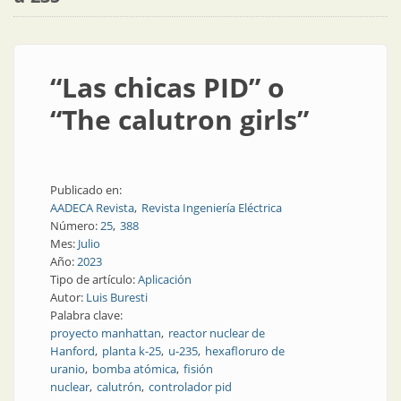
“Las chicas PID” o
“The calutron girls”
Publicado en:
AADECA Revista
Revista Ingeniería Eléctrica
Número:
25
388
Mes:
Julio
Año:
2023
Tipo de artículo:
Aplicación
Autor:
Luis Buresti
Palabra clave:
proyecto manhattan
reactor nuclear de
Hanford
planta k-25
u-235
hexafloruro de
uranio
bomba atómica
fisión
nuclear
calutrón
controlador pid