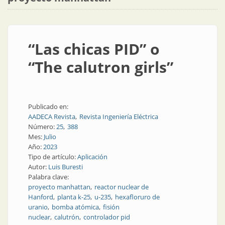
“Las chicas PID” o
“The calutron girls”
Publicado en:
AADECA Revista
Revista Ingeniería Eléctrica
Número:
25
388
Mes:
Julio
Año:
2023
Tipo de artículo:
Aplicación
Autor:
Luis Buresti
Palabra clave:
proyecto manhattan
reactor nuclear de
Hanford
planta k-25
u-235
hexafloruro de
uranio
bomba atómica
fisión
nuclear
calutrón
controlador pid