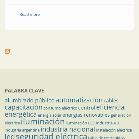
Read more
about “Las chicas PID” o “The calutron girls”
PALABRA CLAVE
automatización
alumbrado público
cables
capacitación
eficiencia
control
consumo eléctrico
energética
energías renovables
energía solar
generación
iluminación
eléctrica
iluminación LED
industria 4.0
industria nacional
industria argentina
instalación eléctrica
seguridad eléctrica
led
tabla de contenidos