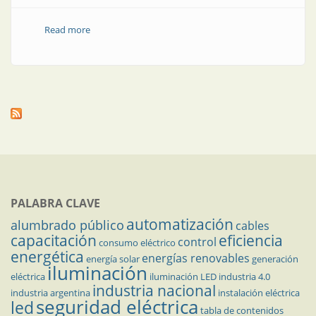
Read more
about Strand ilumina la nueva estación del tren Roca
en La Plata
PALABRA CLAVE
automatización
alumbrado público
cables
capacitación
eficiencia
control
consumo eléctrico
energética
energías renovables
energía solar
generación
iluminación
eléctrica
iluminación LED
industria 4.0
industria nacional
industria argentina
instalación eléctrica
seguridad eléctrica
led
tabla de contenidos