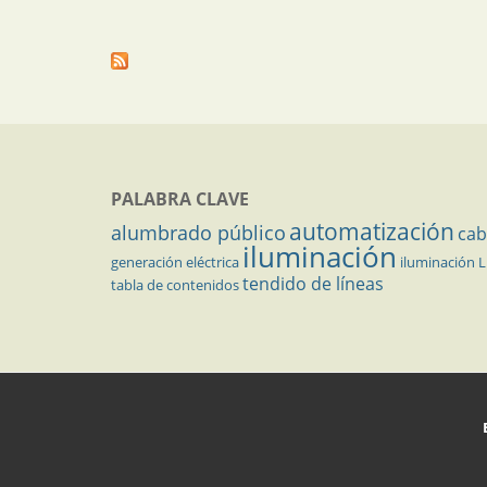
PALABRA CLAVE
automatización
alumbrado público
cab
iluminación
generación eléctrica
iluminación 
tendido de líneas
tabla de contenidos