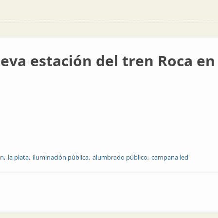
eva estación del tren Roca en
ón
la plata
iluminación pública
alumbrado público
campana led
del tren Roca en La Plata