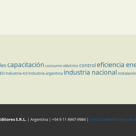
capacitación
eficiencia en
les
control
consumo eléctrico
industria nacional
LED
industria 4.0
industria argentina
instalació
Editores S.R.L.
| Argentina | +54 9 11 4947-9984 |
contacto@editores.com.a