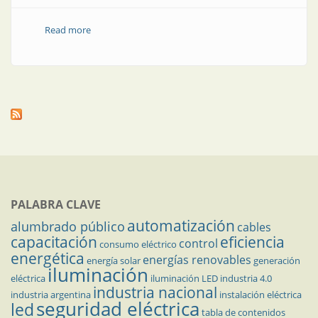
Read more
about Cuenta regresiva para salir andando: luz verde
en 3, 2, 1...
PALABRA CLAVE
automatización
alumbrado público
cables
capacitación
eficiencia
control
consumo eléctrico
energética
energías renovables
energía solar
generación
iluminación
eléctrica
iluminación LED
industria 4.0
industria nacional
industria argentina
instalación eléctrica
seguridad eléctrica
led
tabla de contenidos