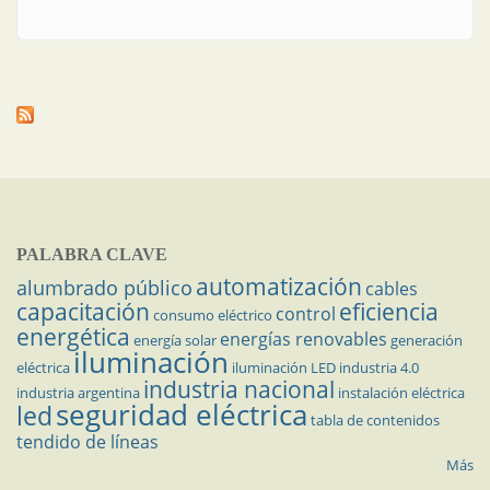
exteriores
PALABRA CLAVE
automatización
alumbrado público
cables
capacitación
eficiencia
control
consumo eléctrico
energética
energías renovables
energía solar
generación
iluminación
eléctrica
iluminación LED
industria 4.0
industria nacional
industria argentina
instalación eléctrica
seguridad eléctrica
led
tabla de contenidos
tendido de líneas
Más