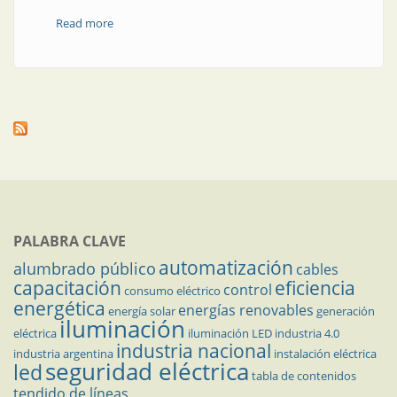
Read more
about HAZOP/LOPA vía videoconferencia
PALABRA CLAVE
automatización
alumbrado público
cables
capacitación
eficiencia
control
consumo eléctrico
energética
energías renovables
energía solar
generación
iluminación
eléctrica
iluminación LED
industria 4.0
industria nacional
industria argentina
instalación eléctrica
seguridad eléctrica
led
tabla de contenidos
tendido de líneas