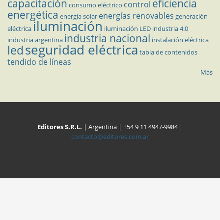
capacitación
eficiencia
control
consumo eléctrico
energética
energías renovables
energía solar
generación
iluminación
eléctrica
iluminación LED
industria 4.0
industria nacional
industria argentina
instalación eléctrica
seguridad eléctrica
led
tabla de contenidos
tendido de líneas
Más
Editores S.R.L.
| Argentina | +54 9 11 4947-9984 |
contacto@editores.com.ar