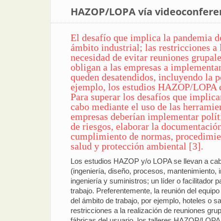
HAZOP/LOPA vía videoconfere
El desafío que implica la pandemia d
ámbito industrial; las restricciones a 
necesidad de evitar reuniones grupale
obligan a las empresas a implementar 
queden desatendidos, incluyendo la po
ejemplo, los estudios HAZOP/LOPA de
Para superar los desafíos que implic
cabo mediante el uso de las herramien
empresas deberían implementar políti
de riesgos, elaborar la documentación
cumplimiento de normas, procedimient
salud y protección ambiental [3].
Los estudios HAZOP y/o LOPA se llevan a cabo
(ingeniería, diseño, procesos, mantenimiento, i
ingeniería y suministros; un líder o facilitador
trabajo. Preferentemente, la reunión del equipo 
del ámbito de trabajo, por ejemplo, hoteles o sa
restricciones a la realización de reuniones gru
fábricas del usuario, los talleres HAZOP/LOPA 