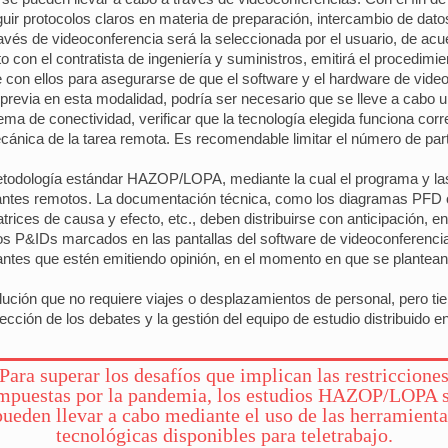
uir protocolos claros en materia de preparación, intercambio de dato
és de videoconferencia será la seleccionada por el usuario, de acue
nto con el contratista de ingeniería y suministros, emitirá el procedi
te con ellos para asegurarse de que el software y el hardware de vi
 previa en esta modalidad, podría ser necesario que se lleve a cabo u
oblema de conectividad, verificar que la tecnología elegida funciona cor
ecánica de la tarea remota. Es recomendable limitar el número de pa
metodología estándar HAZOP/LOPA, mediante la cual el programa y las 
pantes remotos. La documentación técnica, como los diagramas PFD o P
trices de causa y efecto, etc., deben distribuirse con anticipación, e
s P&IDs marcados en las pantallas del software de videoconferencia. 
ipantes que estén emitiendo opinión, en el momento en que se plantean
ón que no requiere viajes o desplazamientos de personal, pero tien
cción de los debates y la gestión del equipo de estudio distribuido en
Para superar los desafíos que implican las restriccione
mpuestas por la pandemia, los estudios HAZOP/LOPA 
pueden llevar a cabo mediante el uso de las herramienta
tecnológicas disponibles para teletrabajo.