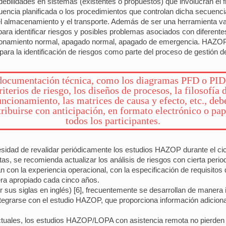
debilidades en sistemas (existentes o propuestos) que involucran el f
cuencia planificada o los procedimientos que controlan dicha secue
el almacenamiento y el transporte. Además de ser una herramienta va
a identificar riesgos y posibles problemas asociados con diferente
ionamiento normal, apagado normal, apagado de emergencia. HAZOP e
ra la identificación de riesgos como parte del proceso de gestión de
documentación técnica, como los diagramas PFD o PID,
riterios de riesgo, los diseños de procesos, la filosofía 
uncionamiento, las matrices de causa y efecto, etc., deb
tribuirse con anticipación, en formato electrónico o pap
todos los participantes.
sidad de revalidar periódicamente los estudios HAZOP durante el cicl
as, se recomienda actualizar los análisis de riesgos con cierta perio
con la experiencia operacional, con la especificación de requisitos d
era apropiado cada cinco años.
 sus siglas en inglés) [6], frecuentemente se desarrollan de manera
rarse con el estudio HAZOP, que proporciona información adicional p
ctuales, los estudios HAZOP/LOPA con asistencia remota no pierden 