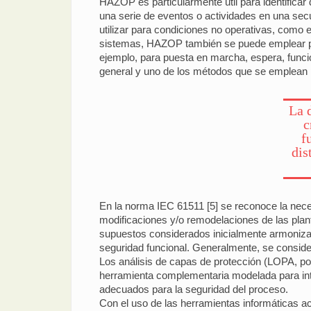
HAZOP es particularmente útil para identificar 
una serie de eventos o actividades en una se
utilizar para condiciones no operativas, como 
sistemas, HAZOP también se puede emplear par
ejemplo, para puesta en marcha, espera, func
general y uno de los métodos que se emplean pa
La 
c
f
dis
En la norma IEC 61511 [5] se reconoce la nece
modificaciones y/o remodelaciones de las plant
supuestos considerados inicialmente armonizan 
seguridad funcional. Generalmente, se consid
Los análisis de capas de protección (LOPA, por
herramienta complementaria modelada para integ
adecuados para la seguridad del proceso.
Con el uso de las herramientas informáticas a