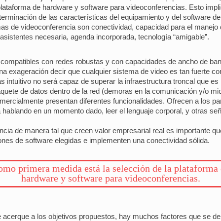
lataforma de hardware y software para videoconferencias. Esto impli
eterminación de las características del equipamiento y del software d
ormas de videoconferencia son conectividad, capacidad para el manej
 asistentes necesaria, agenda incorporada, tecnología “amigable”.
 compatibles con redes robustas y con capacidades de ancho de ba
 una exageración decir que cualquier sistema de video es tan fuerte c
 intuitivo no será capaz de superar la infraestructura troncal que es
aquete de datos dentro de la red (demoras en la comunicación y/o mic
mercialmente presentan diferentes funcionalidades. Ofrecen a los pa
á hablando en un momento dado, leer el lenguaje corporal, y otras señ
cia de manera tal que creen valor empresarial real es importante q
iones de software elegidas e implementen una conectividad sólida.
mo primera medida está la selección de la plataforma
hardware y software para videoconferencias.
acerque a los objetivos propuestos, hay muchos factores que se deb