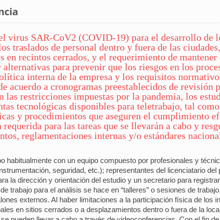
ncia
el virus SAR-CoV2 (COVID-19) para el desarrollo de lo
los traslados de personal dentro y fuera de las ciudades, 
s en recintos cerrados, y el requerimiento de mantener d
alternativas para prevenir que los riesgos en los proc
lítica interna de la empresa y los requisitos normativos
 acuerdo a cronogramas preestablecidos de revisión pe
an las restricciones impuestas por la pandemia, los es
tas tecnológicas disponibles para teletrabajo, tal como 
cas y procedimientos que aseguren el cumplimiento efe
 requerida para las tareas que se llevarán a cabo y res
os, reglamentaciones internas y/o estándares nacional
 habitualmente con un equipo compuesto por profesionales y técnico
nstrumentación, seguridad, etc.); representantes del licenciatario del
 para la dirección y orientación del estudio y un secretario para regist
de trabajo para el análisis se hace en “talleres” o sesiones de trabajo,
lones externos. Al haber limitaciones a la participación física de los 
pales en sitios cerrados o a desplazamientos dentro o fuera de la loc
se pueden llevar a cabo a través de videoconferencias. Con el fin de