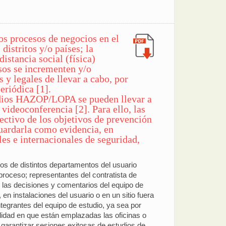
s procesos de negocios en el
distritos y/o países; la
istancia social (física)
esos se incrementen y/o
 y legales de llevar a cabo, por
riódica [1].
tudios HAZOP/LOPA se pueden llevar a
videoconferencia [2]. Para ello, las
ctivo de los objetivos de prevención
guardarla como evidencia, en
es e internacionales de seguridad,
s de distintos departamentos del usuario
 proceso; representantes del contratista de
rar las decisiones y comentarios del equipo de
 en instalaciones del usuario o en un sitio fuera
integrantes del equipo de estudio, ya sea por
alidad en que están emplazadas las oficinas o
 garantizar sesiones exitosas de estudios de