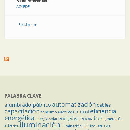
Node reference:
ACYEDE
Read more
about Capacitación en ACYEDE
PALABRA CLAVE
automatización
alumbrado público
cables
capacitación
eficiencia
control
consumo eléctrico
energética
energías renovables
energía solar
generación
iluminación
eléctrica
iluminación LED
industria 4.0