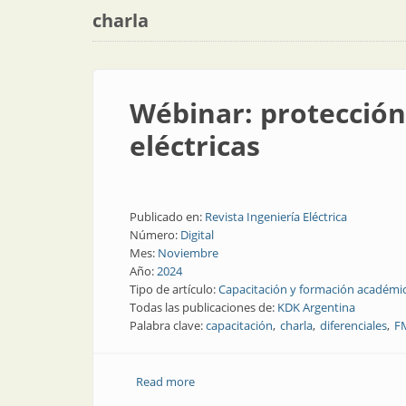
charla
Wébinar: protección
eléctricas
Publicado en:
Revista Ingeniería Eléctrica
Número:
Digital
Mes:
Noviembre
Año:
2024
Tipo de artículo:
Capacitación y formación académi
Todas las publicaciones de:
KDK Argentina
Palabra clave:
capacitación
charla
diferenciales
F
Read more
about Wébinar: protección y dimensiona