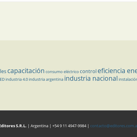
capacitación
eficiencia en
les
control
consumo eléctrico
industria nacional
LED
industria 4.0
industria argentina
instalació
Editores S.R.L.
| Argentina | +54 9 11 4947-9984 |
contacto@editores.com.a