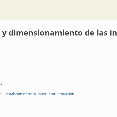
 y dimensionamiento de las in
ca
MF
instalación eléctrica
interruptor
protección
miento de las instalaciones eléctricas