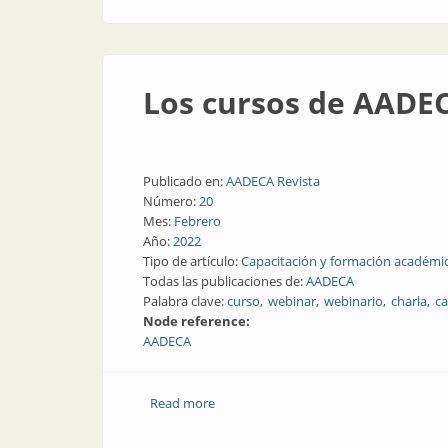
Los cursos de AADE
Publicado en:
AADECA Revista
Número:
20
Mes:
Febrero
Año:
2022
Tipo de artículo:
Capacitación y formación académi
Todas las publicaciones de:
AADECA
Palabra clave:
curso
webinar
webinario
charla
ca
Node reference:
AADECA
Read more
about Los cursos de AADECA en 2022