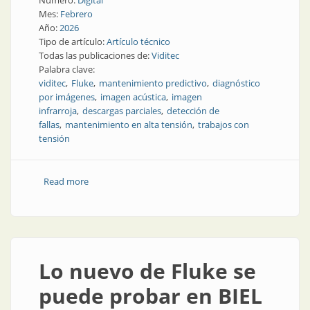
Número:
Digital
Mes:
Febrero
Año:
2026
Tipo de artículo:
Artículo técnico
Todas las publicaciones de:
Viditec
Palabra clave:
viditec
Fluke
mantenimiento predictivo
diagnóstico
por imágenes
imagen acústica
imagen
infrarroja
descargas parciales
detección de
fallas
mantenimiento en alta tensión
trabajos con
tensión
Read more
about Diagnóstico por imágenes en mantenimiento
eléctrico: termografía infrarroja y ultrasonido como
técnicas complementarias
Lo nuevo de Fluke se
puede probar en BIEL