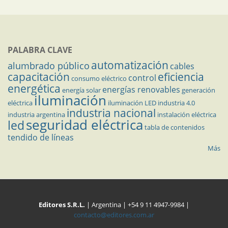
PALABRA CLAVE
automatización
alumbrado público
cables
capacitación
eficiencia
control
consumo eléctrico
energética
energías renovables
energía solar
generación
iluminación
eléctrica
iluminación LED
industria 4.0
industria nacional
industria argentina
instalación eléctrica
seguridad eléctrica
led
tabla de contenidos
tendido de líneas
Más
Editores S.R.L.
| Argentina | +54 9 11 4947-9984 |
contacto@editores.com.ar