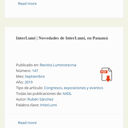
Read more
about AADL: presente y futuro
InterLumi | Novedades de InterLumi, en Panamá
Publicado en:
Revista Luminotecnia
Número:
147
Mes:
Septiembre
Año:
2019
Tipo de artículo:
Congresos, exposiciones y eventos
Todas las publicaciones de:
AADL
Autor:
Rubén Sánchez
Palabra clave:
InterLumi
Read more
about InterLumi | Novedades de InterLumi, en