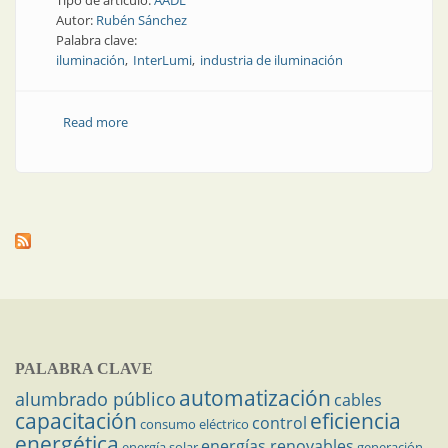
Tipo de artículo:
AADL
Autor:
Rubén Sánchez
Palabra clave:
iluminación
InterLumi
industria de iluminación
Read more
about AADL | AADL en el centro de América
PALABRA CLAVE
automatización
alumbrado público
cables
capacitación
eficiencia
control
consumo eléctrico
energética
energías renovables
energía solar
generación