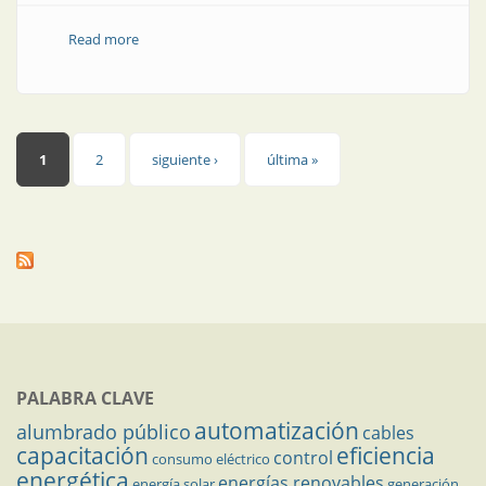
Read more
about Agua
Páginas
1
2
siguiente ›
última »
PALABRA CLAVE
automatización
alumbrado público
cables
capacitación
eficiencia
control
consumo eléctrico
energética
energías renovables
energía solar
generación