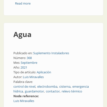
Read more
about Caso de éxito: control de nivel de aceite
hidráulico
Agua
Publicado en:
Suplemento Instaladores
Número:
368
Mes:
Septiembre
Año:
2021
Tipo de artículo:
Aplicación
Autor:
Luis Miravalles
Palabra clave:
control de nivel
electrobomba
cisterna
emergencia
hídrica
guardamotor
contactor
relevo térmico
Node reference:
Luis Miravalles