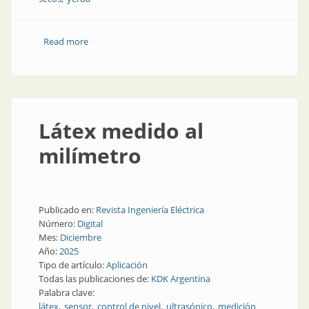
Read more
about Unos mates con buen nivel
Látex medido al
milímetro
Publicado en:
Revista Ingeniería Eléctrica
Número:
Digital
Mes:
Diciembre
Año:
2025
Tipo de artículo:
Aplicación
Todas las publicaciones de:
KDK Argentina
Palabra clave:
látex
sensor
control de nivel
ultrasónico
medición