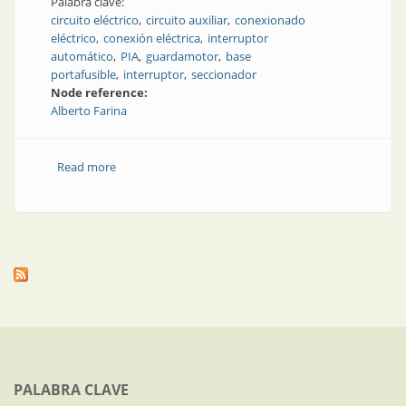
Palabra clave:
circuito eléctrico
circuito auxiliar
conexionado
eléctrico
conexión eléctrica
interruptor
automático
PIA
guardamotor
base
portafusible
interruptor
seccionador
Node reference:
Alberto Farina
Read more
about Circuitos auxiliares. Parte 2
PALABRA CLAVE