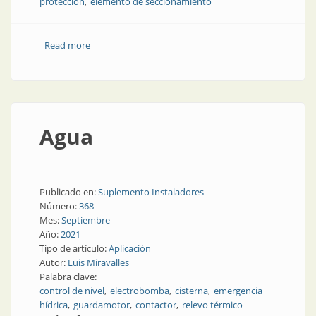
protección
elemento de seccionamiento
Read more
about Circuitos auxiliares. Parte 3
Agua
Publicado en:
Suplemento Instaladores
Número:
368
Mes:
Septiembre
Año:
2021
Tipo de artículo:
Aplicación
Autor:
Luis Miravalles
Palabra clave:
control de nivel
electrobomba
cisterna
emergencia
hídrica
guardamotor
contactor
relevo térmico