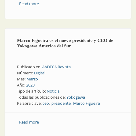
Read more
about Inteligencia artificial en una planta química
Marco Figueira es el nuevo presidente y CEO de
Yokogawa America del Sur
Publicado en:
AADECA Revista
Número:
Digital
Mes:
Marzo
Año:
2023
Tipo de artículo:
Noticia
Todas las publicaciones de:
Yokogawa
Palabra clave:
ceo
presidente
Marco Figueira
Read more
about Marco Figueira es el nuevo presidente y CEO de
Yokogawa America del Sur