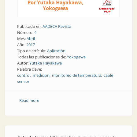
Por Yutaka Hayakawa,
Yokogawa
Publicado en:
AADECA Revista
Número:
4
Mes:
Abril
Año:
2017
Tipo de artículo:
Aplicación
Todas las publicaciones de:
Yokogawa
Autor:
Yutaka Hayakawa
Palabra clave:
control
medición
monitoreo de temperatura
cable
sensor
Read more
about Medición | Monitoreo de temperatura con
cable sensor de fibra óptica