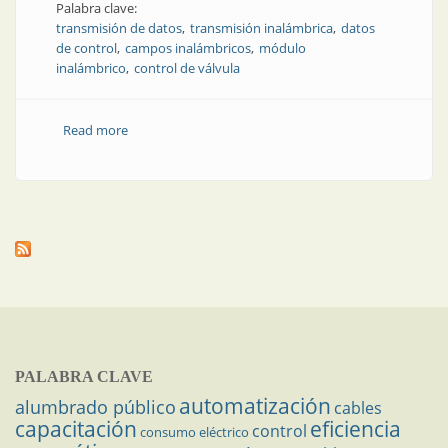
Palabra clave:
transmisión de datos
transmisión inalámbrica
datos
de control
campos inalámbricos
módulo
inalámbrico
control de válvula
Read more
about Aplicación | Técnicas para aumentar la
confiabilidad de la transmisión inalámbrica de datos
de control
PALABRA CLAVE
automatización
alumbrado público
cables
capacitación
eficiencia
control
consumo eléctrico