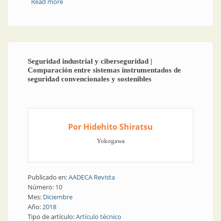
Read more
about Las tecnologías del cambio IT/OT | El desafío
de los no convencionales
Seguridad industrial y ciberseguridad |
Comparación entre sistemas instrumentados de
seguridad convencionales y sostenibles
Por Hidehito Shiratsu
Yokogawa
Publicado en:
AADECA Revista
Número:
10
Mes:
Diciembre
Año:
2018
Tipo de artículo:
Artículo técnico