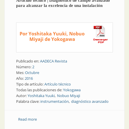
Artículo técnico | Diagnóstico de campo avanzado
para alcanzar la excelencia de una instalación
Por Yoshitaka Yuuki, Nobuo
Miyaji de Yokogawa
Publicado en:
AADECA Revista
Número:
2
Mes:
Octubre
Año:
2016
Tipo de artículo:
Artículo técnico
Todas las publicaciones de:
Yokogawa
Autor:
Yoshitaka Yuuki
Nobuo Miyaji
Palabra clave:
instrumentación
diagnóstico avanzado
Read more
about Artículo técnico | Diagnóstico de campo
avanzado para alcanzar la excelencia de una