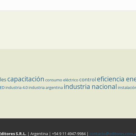
capacitación
eficiencia en
les
control
consumo eléctrico
industria nacional
LED
industria 4.0
industria argentina
instalació
Editores S.R.L.
| Argentina | +54 9 11 4947-9984 |
contacto@editores.com.a