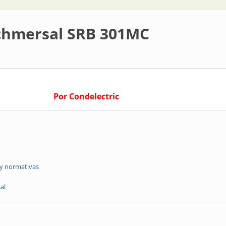
Schmersal SRB 301MC
Por Condelectric
 y normativas
al
B 301MC