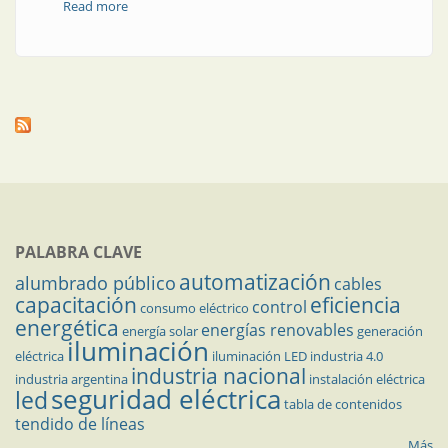
Read more
about Cinco razones para elegir este relé
PALABRA CLAVE
automatización
alumbrado público
cables
capacitación
eficiencia
control
consumo eléctrico
energética
energías renovables
energía solar
generación
iluminación
eléctrica
iluminación LED
industria 4.0
industria nacional
industria argentina
instalación eléctrica
seguridad eléctrica
led
tabla de contenidos
tendido de líneas
Más