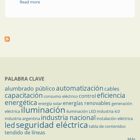
Read more
about Cinco razones para elegir este relé
PALABRA CLAVE
automatización
alumbrado público
cables
capacitación
eficiencia
control
consumo eléctrico
energética
energías renovables
energía solar
generación
iluminación
eléctrica
iluminación LED
industria 4.0
industria nacional
industria argentina
instalación eléctrica
seguridad eléctrica
led
tabla de contenidos
tendido de líneas
Más