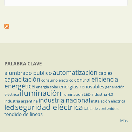
PALABRA CLAVE
automatización
alumbrado público
cables
capacitación
eficiencia
control
consumo eléctrico
energética
energías renovables
energía solar
generación
iluminación
eléctrica
iluminación LED
industria 4.0
industria nacional
industria argentina
instalación eléctrica
seguridad eléctrica
led
tabla de contenidos
tendido de líneas
Más