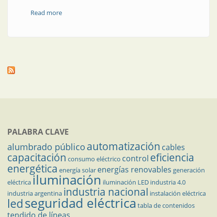
Read more
about Electrónica para usar en la fábrica
PALABRA CLAVE
automatización
alumbrado público
cables
capacitación
eficiencia
control
consumo eléctrico
energética
energías renovables
energía solar
generación
iluminación
eléctrica
iluminación LED
industria 4.0
industria nacional
industria argentina
instalación eléctrica
seguridad eléctrica
led
tabla de contenidos
tendido de líneas