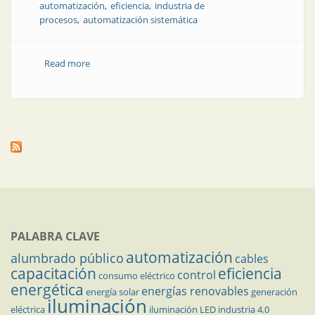
automatización
eficiencia
industria de
procesos
automatización sistemática
Read more
about Soluciones inspiradoras fijan: nuevos
estándares para las industrias de procesos
PALABRA CLAVE
automatización
alumbrado público
cables
capacitación
eficiencia
control
consumo eléctrico
energética
energías renovables
energía solar
generación
iluminación
eléctrica
iluminación LED
industria 4.0