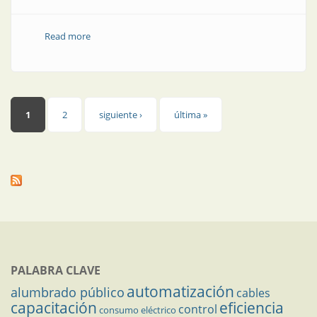
Read more
about Producto | Nueva herramienta para crear
reportes accesibles
Páginas
1
2
siguiente ›
última »
PALABRA CLAVE
automatización
alumbrado público
cables
capacitación
eficiencia
control
consumo eléctrico