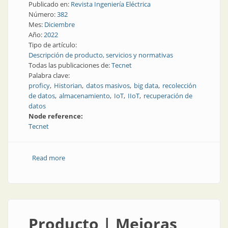
Publicado en:
Revista Ingeniería Eléctrica
Número:
382
Mes:
Diciembre
Año:
2022
Tipo de artículo:
Descripción de producto, servicios y normativas
Todas las publicaciones de:
Tecnet
Palabra clave:
proficy
Historian
datos masivos
big data
recolección
de datos
almacenamiento
IoT
IIoT
recuperación de
datos
Node reference:
Tecnet
Read more
about Recolección masiva de datos
Producto | Mejoras