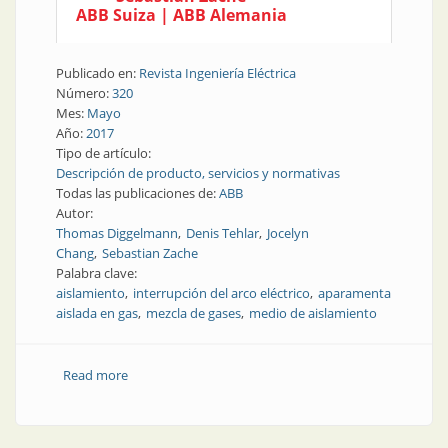
ABB Suiza | ABB Alemania
Publicado en:
Revista Ingeniería Eléctrica
Número:
320
Mes:
Mayo
Año:
2017
Tipo de artículo:
Descripción de producto, servicios y normativas
Todas las publicaciones de:
ABB
Autor:
Thomas Diggelmann
Denis Tehlar
Jocelyn
Chang
Sebastian Zache
Palabra clave:
aislamiento
interrupción del arco eléctrico
aparamenta
aislada en gas
mezcla de gases
medio de aislamiento
Read more
about Aislamiento | Propuesta de aislamiento más
amigable con el medioambiente