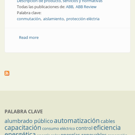
Descripción de producto, servicios y normativas
Todas las publicaciones de:
ABB
ABB Review
Palabra clave:
conmutación
aislamiento
protección eléctria
Read more
about TEF | Alternativa al hexafloruro de azufre para
aislamiento y conmutación
PALABRA CLAVE
automatización
alumbrado público
cables
capacitación
eficiencia
control
consumo eléctrico
energética