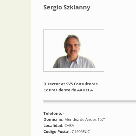
Sergio Szklanny
Director at SVS Consultores
Ex Presidente de AADECA
Teléfono:
-
Domicilio:
Mendez de Andes 1571
Localidad:
CABA
Código Postal:
C1406FUC