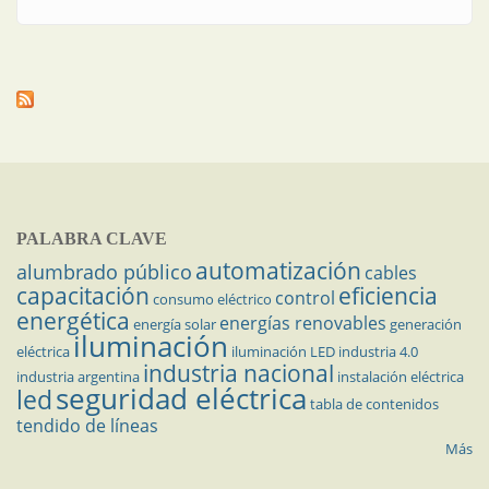
PALABRA CLAVE
automatización
alumbrado público
cables
capacitación
eficiencia
control
consumo eléctrico
energética
energías renovables
energía solar
generación
iluminación
eléctrica
iluminación LED
industria 4.0
industria nacional
industria argentina
instalación eléctrica
seguridad eléctrica
led
tabla de contenidos
tendido de líneas
Más