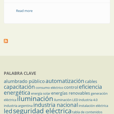
Read more
about La eficiencia energética llega a la construcción
PALABRA CLAVE
automatización
alumbrado público
cables
capacitación
eficiencia
control
consumo eléctrico
energética
energías renovables
energía solar
generación
iluminación
eléctrica
iluminación LED
industria 4.0
industria nacional
industria argentina
instalación eléctrica
seguridad eléctrica
led
tabla de contenidos