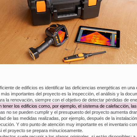
iciente de edificios es identificar las deficiencias energéticas en una
os más importantes del proyecto es la inspección, el análisis y la docu
ra la renovación, siempre con el objetivo de detectar pérdidas de ene
n tener los edificios como, por ejemplo, el sistema de calefacción, la
echas no se pueden cumplir y el presupuesto del proyecto aumenta dr
idad de las medidas realizadas, por ejemplo, después de la instalació
ecución. Y otro punto de atención muy importante es el inventario corr
si el proyecto se prepara minuciosamente.
uitectos suele recurrir a los planos originales, si están disponibles; 