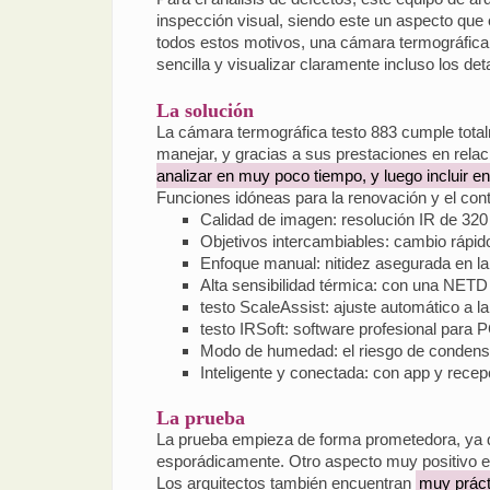
inspección visual, siendo este un aspecto que 
todos estos motivos, una cámara termográfica d
sencilla y visualizar claramente incluso los de
La solución
La cámara termográfica testo 883 cumple totalm
manejar, y gracias a sus prestaciones en relaci
analizar en muy poco tiempo, y luego incluir en
Funciones idóneas para la renovación y el contr
Calidad de imagen: resolución IR de 320
Objetivos intercambiables: cambio rápido 
Enfoque manual: nitidez asegurada en la
Alta sensibilidad térmica: con una NETD
testo ScaleAssist: ajuste automático a 
testo IRSoft: software profesional para 
Modo de humedad: el riesgo de condensac
Inteligente y conectada: con app y recep
La prueba
La prueba empieza de forma prometedora, ya que 
esporádicamente. Otro aspecto muy positivo es
Los arquitectos también encuentran
muy práct