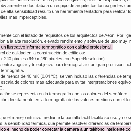
obviamente no facilitaba a un equipo de arquitectos tan exigentes cum
e alta sensibilidad resultó una herramienta tentadora para realizar l
talles más imperceptibles.
ente con el listado de requisitos de los arquitectos de Aeon. Por li
ón a la alta resolución, elevado rendimiento y software de uso muy in
 un ilustrativo informe termográfico con calidad profesional.
ol de calidad en la construcción de edificios:
 x 240 píxeles (640 x 480 píxeles con SuperResolution)
entre angular y teleobjetivo para termografiar con gran precisión inc
 termografía.
 de menos de 40 mK (0,04 ºC), se ven incluso las diferencias de te
la escala de colores más adecuada para evitar interpretaciones equiv
PC.
ión se representa en la termografía con los colores del semáforo.
ción directamente en la termografía de los valores medidos con el te
el manejo intuitivo mediante la pantalla táctil facilita su uso y no 
 la sensibilidad térmica, que permite resolver diferencias de temp
ico el hecho de poder conectar la cámara a un teléfono inteligente c