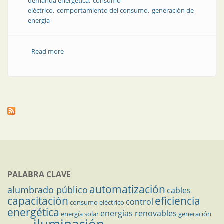
demanda energética
consumo
eléctrico
comportamiento del consumo
generación de
energía
Read more
about Caída en la demanda de energía durante el
primer trimestre del año
PALABRA CLAVE
automatización
alumbrado público
cables
capacitación
eficiencia
control
consumo eléctrico
energética
energías renovables
energía solar
generación