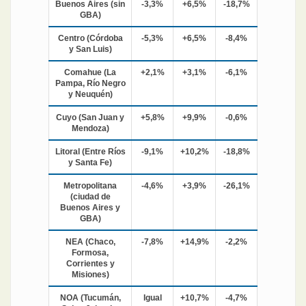
Buenos Aires (sin
-3,3%
+6,5%
-18,7%
GBA)
Centro (Córdoba
-5,3%
+6,5%
-8,4%
y San Luis)
Comahue (La
+2,1%
+3,1%
-6,1%
Pampa, Río Negro
y Neuquén)
Cuyo (San Juan y
+5,8%
+9,9%
-0,6%
Mendoza)
Litoral (Entre Ríos
-9,1%
+10,2%
-18,8%
y Santa Fe)
Metropolitana
-4,6%
+3,9%
-26,1%
(ciudad de
Buenos Aires y
GBA)
NEA (Chaco,
-7,8%
+14,9%
-2,2%
Formosa,
Corrientes y
Misiones)
NOA (Tucumán,
Igual
+10,7%
-4,7%