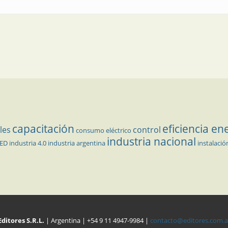
capacitación
eficiencia en
les
control
consumo eléctrico
industria nacional
LED
industria 4.0
industria argentina
instalació
Editores S.R.L.
| Argentina | +54 9 11 4947-9984 |
contacto@editores.com.a