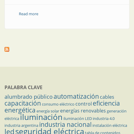
Read more
about Cables especiales, cables a medida
PALABRA CLAVE
automatización
alumbrado público
cables
capacitación
eficiencia
control
consumo eléctrico
energética
energías renovables
energía solar
generación
iluminación
eléctrica
iluminación LED
industria 4.0
industria nacional
industria argentina
instalación eléctrica
seguridad eléctrica
led
tabla de contenidos