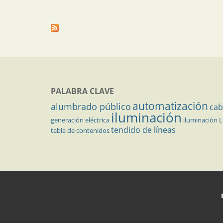
PALABRA CLAVE
automatización
alumbrado público
cab
iluminación
generación eléctrica
iluminación 
tendido de líneas
tabla de contenidos