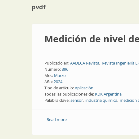
pvdf
Medición de nivel de
Publicado en:
AADECA Revista
Revista Ingeniería El
Número:
396
Mes:
Marzo
Año:
2024
Tipo de artículo:
Aplicación
Todas las publicaciones de:
KDK Argentina
Palabra clave:
sensor
industria química
medición 
Read more
about Medición de nivel de tolueno con