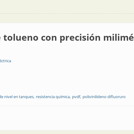
 tolueno con precisión milimé
éctrica
de nivel en tanques
resistencia química
pvdf
polivinilideno difluoruro
 precisión milimétrica