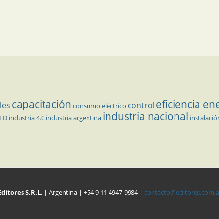
capacitación
eficiencia en
les
control
consumo eléctrico
industria nacional
LED
industria 4.0
industria argentina
instalació
Editores S.R.L.
| Argentina | +54 9 11 4947-9984 |
contacto@editores.com.a