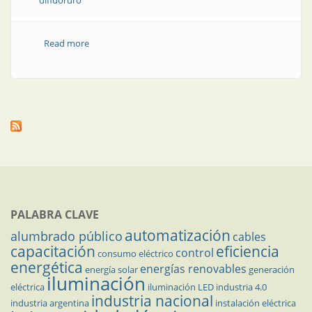
difluoruro
Read more
about Medición de nivel de tolueno con precisión
milimétrica
PALABRA CLAVE
automatización
alumbrado público
cables
capacitación
eficiencia
control
consumo eléctrico
energética
energías renovables
energía solar
generación
iluminación
eléctrica
iluminación LED
industria 4.0
industria nacional
industria argentina
instalación eléctrica