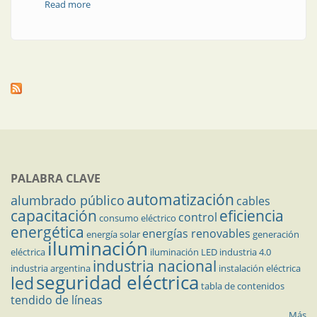
Read more
about Nuevos paneles led para aplicar y embutir
PALABRA CLAVE
automatización
alumbrado público
cables
capacitación
eficiencia
control
consumo eléctrico
energética
energías renovables
energía solar
generación
iluminación
eléctrica
iluminación LED
industria 4.0
industria nacional
industria argentina
instalación eléctrica
seguridad eléctrica
led
tabla de contenidos
tendido de líneas
Más