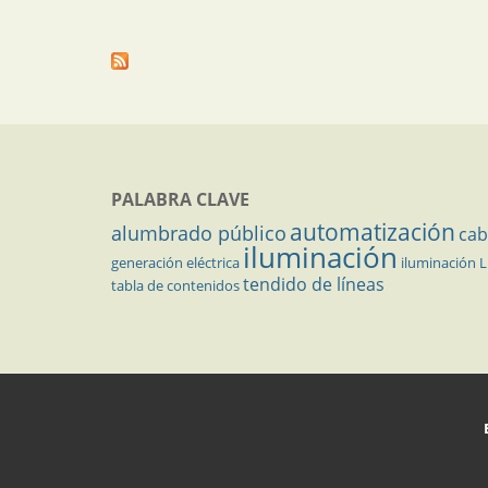
PALABRA CLAVE
automatización
alumbrado público
cab
iluminación
generación eléctrica
iluminación 
tendido de líneas
tabla de contenidos