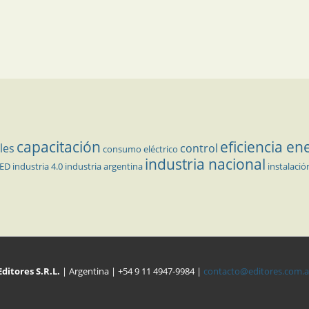
capacitación
eficiencia en
les
control
consumo eléctrico
industria nacional
LED
industria 4.0
industria argentina
instalació
Editores S.R.L.
| Argentina | +54 9 11 4947-9984 |
contacto@editores.com.a