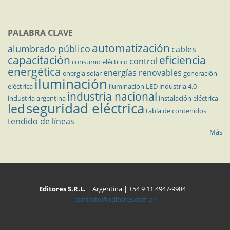
PALABRA CLAVE
automatización
alumbrado público
cables
capacitación
eficiencia
control
consumo eléctrico
energética
energías renovables
energía solar
generación
iluminación
eléctrica
iluminación LED
industria 4.0
industria nacional
industria argentina
instalación eléctrica
seguridad eléctrica
led
tabla de contenidos
tendido de líneas
Más
Editores S.R.L.
| Argentina | +54 9 11 4947-9984 |
contacto@editores.com.ar