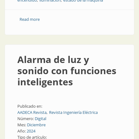
encendido
iluminación
estado de la máquina
Read more
about Señalización que se integra en las máquinas
Alarma de luz y
sonido con funciones
inteligentes
Publicado en:
AADECA Revista
Revista Ingeniería Eléctrica
Número:
Digital
Mes:
Diciembre
Año:
2024
Tipo de artículo: