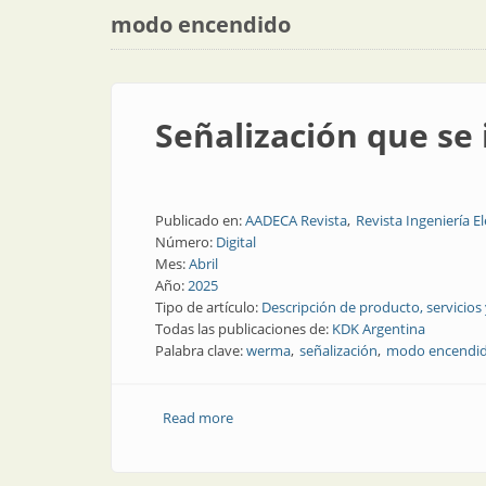
modo encendido
Señalización que se
Publicado en:
AADECA Revista
Revista Ingeniería El
Número:
Digital
Mes:
Abril
Año:
2025
Tipo de artículo:
Descripción de producto, servicios
Todas las publicaciones de:
KDK Argentina
Palabra clave:
werma
señalización
modo encendi
Read more
about Señalización que se integra en l