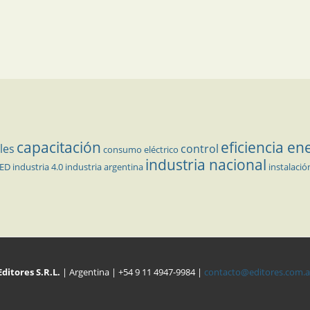
capacitación
eficiencia en
les
control
consumo eléctrico
industria nacional
LED
industria 4.0
industria argentina
instalació
Editores S.R.L.
| Argentina | +54 9 11 4947-9984 |
contacto@editores.com.a