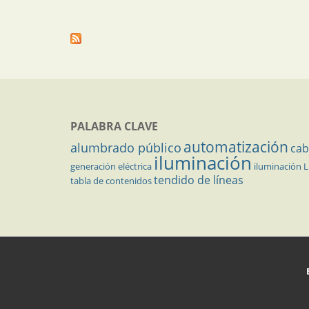
PALABRA CLAVE
automatización
alumbrado público
cab
iluminación
generación eléctrica
iluminación 
tendido de líneas
tabla de contenidos