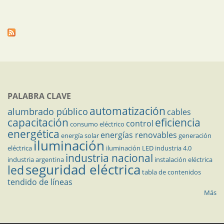
PALABRA CLAVE
automatización
alumbrado público
cables
capacitación
eficiencia
control
consumo eléctrico
energética
energías renovables
energía solar
generación
iluminación
eléctrica
iluminación LED
industria 4.0
industria nacional
industria argentina
instalación eléctrica
seguridad eléctrica
led
tabla de contenidos
tendido de líneas
Más