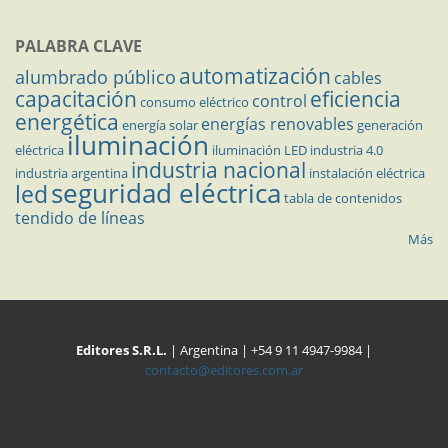
PALABRA CLAVE
automatización
alumbrado público
cables
capacitación
eficiencia
control
consumo eléctrico
energética
energías renovables
energía solar
generación
iluminación
eléctrica
iluminación LED
industria 4.0
industria nacional
industria argentina
instalación eléctrica
seguridad eléctrica
led
tabla de contenidos
tendido de líneas
Más
Editores S.R.L.
| Argentina | +54 9 11 4947-9984 |
contacto@editores.com.ar