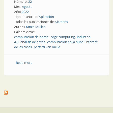
Número:
22
Mes:
Agosto
Año:
2022
Tipo de artículo:
Aplicación
Todas las publicaciones de:
Siemens
Autor:
Franco Müller
Palabra clave:
computación de borde
edge computing
industria
4.0
análisis de datos
computación en la nube
internet
de las cosas
perfetti van melle
Read more
about Herramientas para el análisis de datos de
producción en el borde