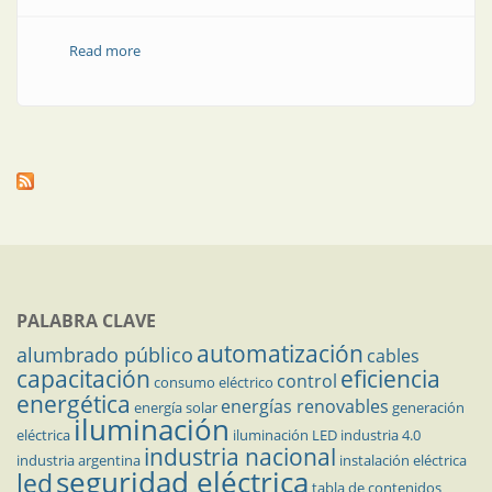
Read more
about Canalizaciones eléctricas sin rosca
PALABRA CLAVE
automatización
alumbrado público
cables
capacitación
eficiencia
control
consumo eléctrico
energética
energías renovables
energía solar
generación
iluminación
eléctrica
iluminación LED
industria 4.0
industria nacional
industria argentina
instalación eléctrica
seguridad eléctrica
led
tabla de contenidos